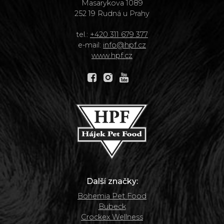
Masarykova 1089
252 19 Rudná u Prahy
tel.:
+420 311 679 377
e-mail:
info@hpf.cz
www.hpf.cz
Další značky:
Bohemia Pet Food
Bubeck
Crockex Wellness