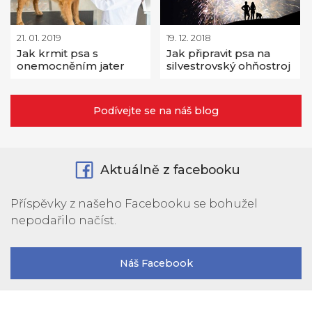
21. 01. 2019
19. 12. 2018
Jak krmit psa s
Jak připravit psa na
onemocněním jater
silvestrovský ohňostroj
Podívejte se na náš blog
Aktuálně z facebooku
Příspěvky z našeho Facebooku se bohužel
nepodařilo načíst.
Náš Facebook