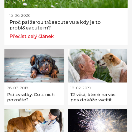
15. 06. 2026
Proč psi žerou tr&aacute;vu a kdy je to
probl&eacute;m?
Přečíst celý článek
26. 03. 2019
18. 02. 2019
Psí zvratky: Co z nich
12 věcí, které na vás
poznáte?
pes dokáže vycítit