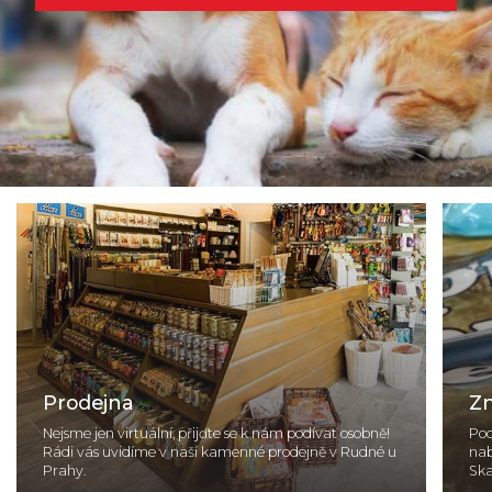
lepšímu.
lepšímu.
Prodejna
Z
Nejsme jen virtuální, přijďte se k nám podívat osobně!
Pod
Rádi vás uvidíme v naší kamenné prodejně v Rudné u
nab
Prahy.
Ska