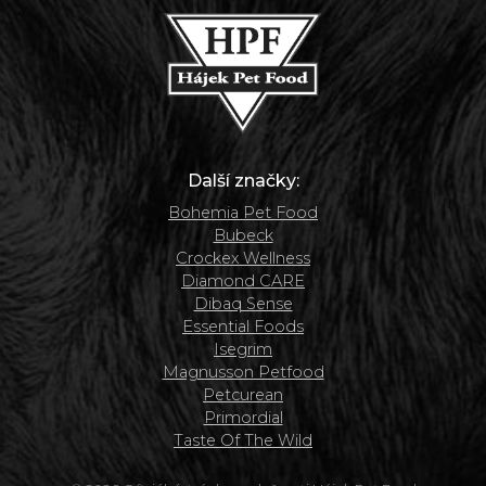
Další značky:
Bohemia Pet Food
Bubeck
Crockex Wellness
Diamond CARE
Dibaq Sense
Essential Foods
Isegrim
Magnusson Petfood
Petcurean
Primordial
Taste Of The Wild