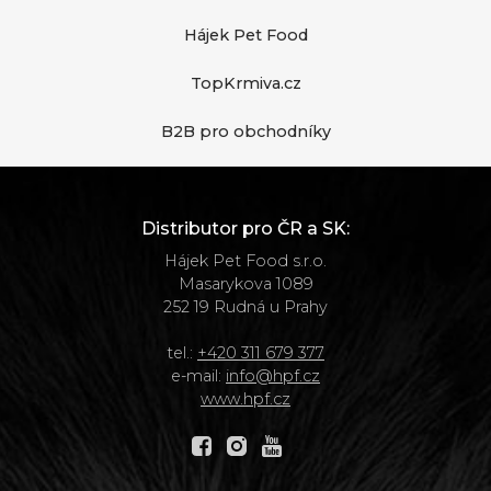
Hájek Pet Food
TopKrmiva.cz
B2B pro obchodníky
Distributor pro ČR a SK:
Hájek Pet Food s.r.o.
Masarykova 1089
252 19 Rudná u Prahy
tel.:
+420 311 679 377
e-mail:
info@hpf.cz
www.hpf.cz