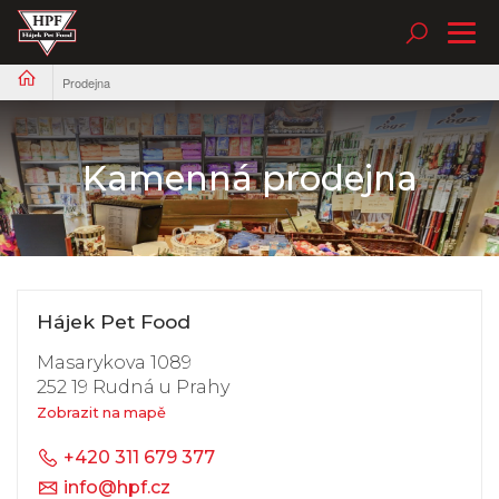
Tog
nav
Prodejna
Kamenná prodejna
Hájek Pet Food
Masarykova 1089
252 19 Rudná u Prahy
Zobrazit na mapě
+420 311 679 377
info@hpf.cz