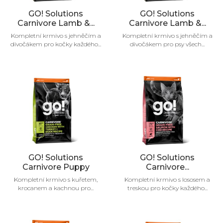
GO! Solutions
GO! Solutions
Carnivore Lamb &...
Carnivore Lamb &...
Kompletní krmivo s jehněčím a
Kompletní krmivo s jehněčím a
divočákem pro kočky každého...
divočákem pro psy všech...
GO! Solutions
GO! Solutions
Carnivore Puppy
Carnivore...
Kompletní krmivo s kuřetem,
Kompletní krmivo s lososem a
krocanem a kachnou pro...
treskou pro kočky každého...