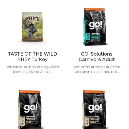
TASTE OF THE WILD
GO! Solutions
PREY Turkey
Carnivore Adult
Kompletní krmivo pro psy všech
Kompletní krmivo s kuřetem,
plemen a všeho věku s...
krocanem a kachnou pro...