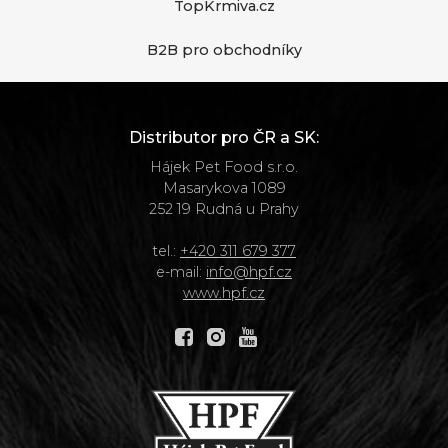
TopKrmiva.cz
B2B pro obchodníky
Distributor pro ČR a SK:
Hájek Pet Food s.r.o.
Masarykova 1089
252 19 Rudná u Prahy
tel.:
+420 311 679 377
e-mail:
info@hpf.cz
www.hpf.cz