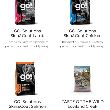
GO! Solutions
GO! Solutions
Skin&Coat Lamb
Skin&Coat Chicken
Kompletní krmivo s jehněčím
Kompletní krmivo s kuřetem
pro zdravou kůži a nablýskaný...
pro zdravou kůži a nablýskaný...
GO! Solutions
TASTE OF THE WILD
Skin&Coat Salmon
Lowland Creek