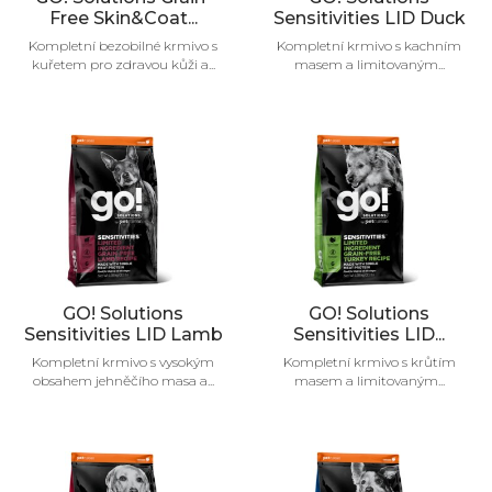
Free Skin&Coat...
Sensitivities LID Duck
Kompletní bezobilné krmivo s
Kompletní krmivo s kachním
kuřetem pro zdravou kůži a...
masem a limitovaným...
GO! Solutions
GO! Solutions
Sensitivities LID Lamb
Sensitivities LID...
Kompletní krmivo s vysokým
Kompletní krmivo s krůtím
obsahem jehněčího masa a...
masem a limitovaným...