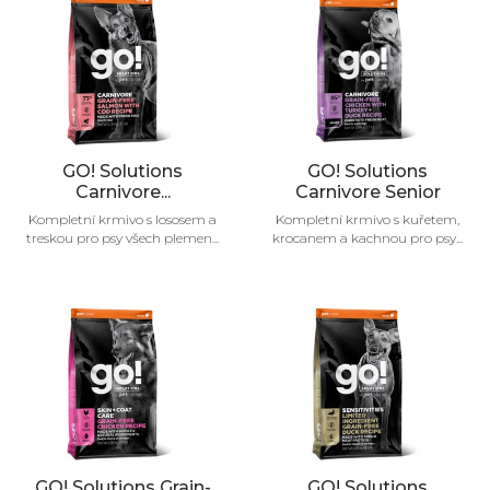
GO! Solutions
GO! Solutions
Carnivore...
Carnivore Senior
Kompletní krmivo s lososem a
Kompletní krmivo s kuřetem,
treskou pro psy všech plemen...
krocanem a kachnou pro psy...
GO! Solutions Grain-
GO! Solutions