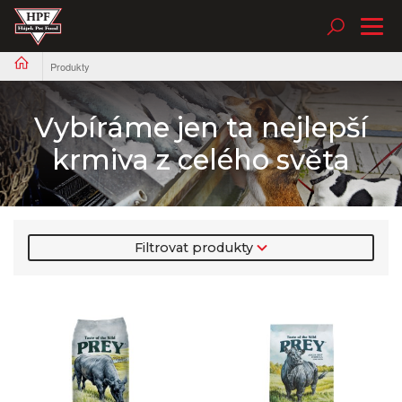
Tog
nav
Produkty
Vybíráme jen ta nejlepší
krmiva z celého světa
Filtrovat produkty