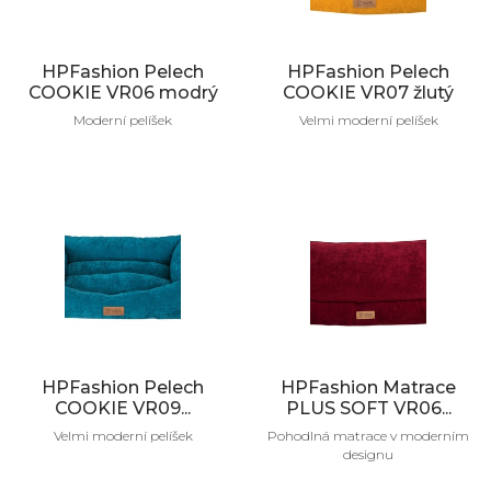
HPFashion Pelech
HPFashion Pelech
COOKIE VR06 modrý
COOKIE VR07 žlutý
Moderní pelíšek
Velmi moderní pelíšek
HPFashion Pelech
HPFashion Matrace
COOKIE VR09...
PLUS SOFT VR06...
Velmi moderní pelíšek
Pohodlná matrace v moderním
designu