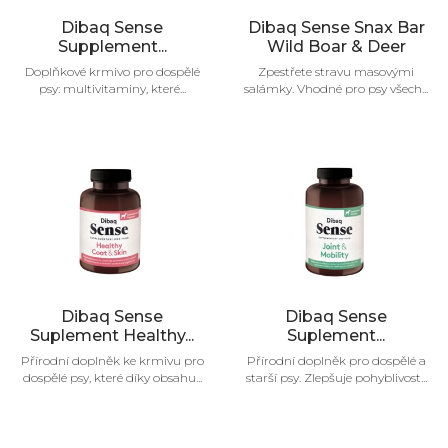
Dibaq Sense
Dibaq Sense Snax Bar
Supplement...
Wild Boar & Deer
Doplňkové krmivo pro dospělé
Zpestřete stravu masovými
psy: multivitaminy, které...
salámky. Vhodné pro psy všech...
Dibaq Sense
Dibaq Sense
Suplement Healthy...
Suplement...
Přírodní doplněk ke krmivu pro
Přírodní doplněk pro dospělé a
dospělé psy, které díky obsahu...
starší psy. Zlepšuje pohyblivost...