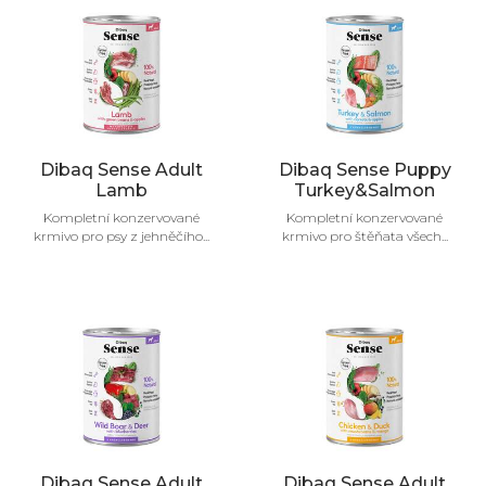
Dibaq Sense Adult
Dibaq Sense Puppy
Lamb
Turkey&Salmon
Kompletní konzervované
Kompletní konzervované
krmivo pro psy z jehněčího...
krmivo pro štěňata všech...
Dibaq Sense Adult
Dibaq Sense Adult