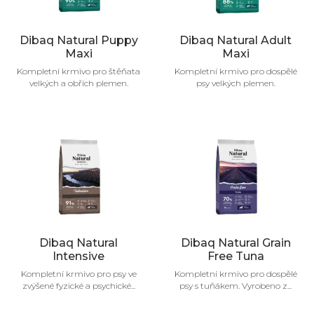
Dibaq Natural Puppy
Dibaq Natural Adult
Maxi
Maxi
Kompletní krmivo pro štěňata
Kompletní krmivo pro dospělé
velkých a obřích plemen.
psy velkých plemen.
Dibaq Natural
Dibaq Natural Grain
Intensive
Free Tuna
Kompletní krmivo pro psy ve
Kompletní krmivo pro dospělé
zvýšené fyzické a psychické...
psy s tuňákem. Vyrobeno z...