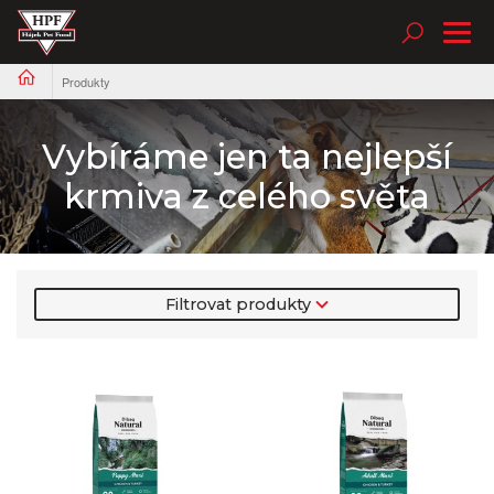
Tog
nav
Produkty
Vybíráme jen ta nejlepší
krmiva z celého světa
Filtrovat produkty