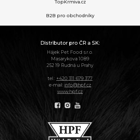
TopKrmiva.cz
B2B pro obchodníky
Distributor pro ČR a SK:
Hájek Pet Food s.r.o.
Masarykova 1089
252 19 Rudná u Prahy
tel.:
+420 311 679 377
e-mail:
info@hpf.cz
www.hpf.cz