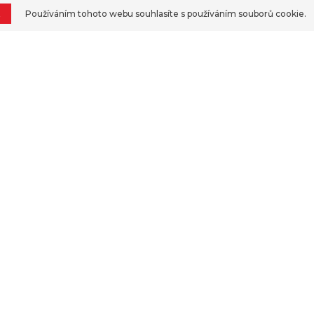
t
Používáním tohoto webu souhlasíte s používáním souborů cookie.
WWW.TOPKRMIVA.CZ
jdete nás také na sociálních sít
cebook
Instagram
Y
ood
TopKrmiva.cz
B2B 