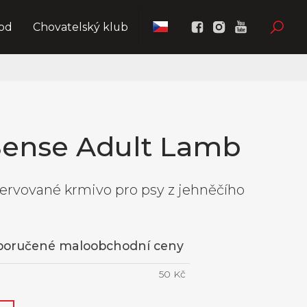
od
Chovatelský klub
Sense Adult Lamb
ervované krmivo pro psy z jehněčího
oporučené maloobchodní ceny
50 Kč