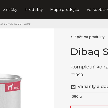
Značky
Produkty
Mapa prodejců
Velkoobch
AQ SENSE ADULT LAMB
Zpět na produkty
Dibaq 
Kompletní konz
masa.
Varianty a d
380 g