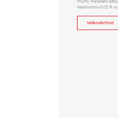
MSM), minerální látky
vlastnostmi 0,02 % (r
Velkoobchod