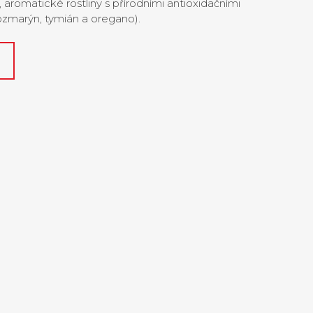
, aromatické rostliny s přírodními antioxidačními
ozmarýn, tymián a oregano).