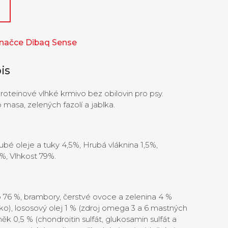
 značce Dibaq Sense
is
oteinové vlhké krmivo bez obilovin pro psy.
masa, zelených fazolí a jablka.
bé oleje a tuky 4,5%, Hrubá vláknina 1,5%,
%, Vlhkost 79%.
 76 %, brambory, čerstvé ovoce a zelenina 4 %
lko), lososový olej 1 % (zdroj omega 3 a 6 mastných
něk 0,5 % (chondroitin sulfát, glukosamin sulfát a