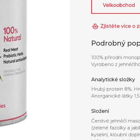
Velkoobchod
Zjistěte více o
Podrobný pop
100% přírodní monopr
Vyrobeno z jehněčího 
Analytické složky
Hrubý protein 8%, Hru
Anorganické látky 1,5
Složení
Čerstvé jehněčí maso
(zelené fazolky a jab
kyselin), kloubní dopl