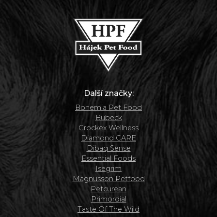
Další značky:
Bohemia Pet Food
Bubeck
Crockex Wellness
Diamond CARE
Dibaq Sense
Essential Foods
Isegrim
Magnusson Petfood
Petcurean
Primordial
Taste Of The Wild