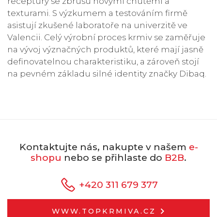
receptury se zbrusu novými chutěmi a
texturami. S výzkumem a testováním firmě
asistují zkušené laboratoře na univerzitě ve
Valencii. Celý výrobní proces krmiv se zaměřuje
na vývoj význačných produktů, které mají jasně
definovatelnou charakteristiku, a zároveň stojí
na pevném základu silné identity značky Dibaq.
Kontaktujte nás, nakupte v našem
e-
shopu
nebo se přihlaste do
B2B
.
+420 311 679 377
WWW.TOPKRMIVA.CZ