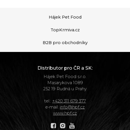
Hájek Pet Food
TopKrmiva.cz
B2B pro obchodníky
Distributor pro ČR a SK:
Hájek Pet Food s.r.o.
Masarykova 1089
252 19 Rudná u Prahy
tel.:
+420 311 679 377
e-mail:
info@hpf.cz
www.hpf.cz