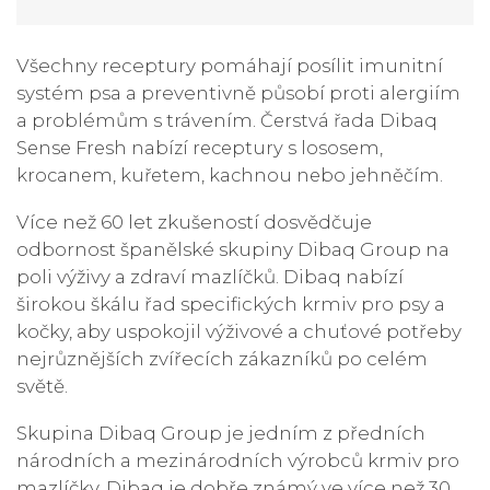
Všechny receptury pomáhají posílit imunitní
systém psa a preventivně působí proti alergiím
a problémům s trávením.
Čerstvá řada Dibaq
Sense Fresh nabízí receptury s lososem,
krocanem, kuřetem, kachnou nebo jehněčím.
Více než 60 let zkušeností dosvědčuje
odbornost španělské skupiny Dibaq Group na
poli výživy a zdraví mazlíčků. Dibaq nabízí
širokou škálu řad specifických krmiv pro psy a
kočky, aby uspokojil výživové a chuťové potřeby
nejrůznějších zvířecích zákazníků po celém
světě.
Skupina Dibaq Group je jedním z předních
národních a mezinárodních výrobců krmiv pro
mazlíčky. Dibaq je dobře známý ve více než 30