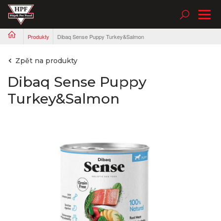
Tog
nav
Produkty
Dibaq Sense Puppy Turkey&Salmon
Zpět na produkty
Dibaq Sense Puppy
Turkey&Salmon