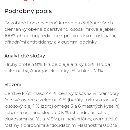
Podrobný popis
Bezobilné konzervované krmivo pro štěňata všech
plemen vyrobené z čerstvého lososa, mrkve a jablek.
100% přírodní ingredience s prebiotickými rostlinami,
přírodními antioxidanty a kloubními doplňky.
Analytické složky
Hrubý protein 8%, Hrubé oleje a tuky 6,5%, Hrubá
vláknina 1%, Anorganické látky 1%, Vlhkost 79%.
Složení
Čerstvé krůtí maso 44 %, čerstvý losos 32 %, brambory,
čerstvé ovoce a zelenina 4 % (batáty, mrkev a jablko),
lososový olej 1 % (zdroj omega 3 a 6 mastných kyselin),
zábal na ochranu kloubů 0,5 % (chondroitin sulfát,
glukosamin sulfát a MSM), minerální látky, aromatické
rostliny s přírodními antioxidačními vlastnostmi 0,02 %