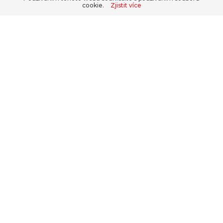
cookie.
Zjistit více
Kontaktujte nás, nakupte v našem
e-
shopu
nebo se přihlaste do
B2B
.
+420 311 679 377
WWW.TOPKRMIVA.CZ
info@hpf.cz