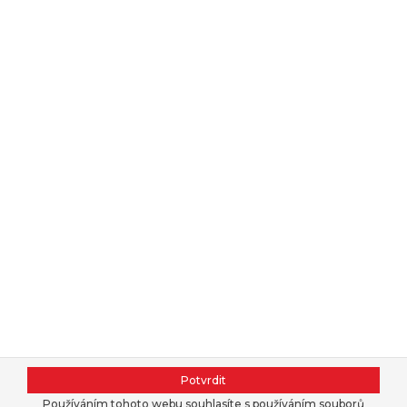
Potvrdit
Používáním tohoto webu souhlasíte s používáním souborů