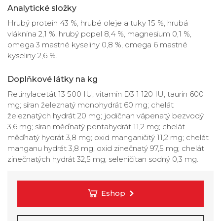
Analytické složky
Hrubý protein 43 %, hrubé oleje a tuky 15 %, hrubá
vláknina 2,1 %, hrubý popel 8,4 %, magnesium 0,1 %,
omega 3 mastné kyseliny 0,8 %, omega 6 mastné
kyseliny 2,6 %.
Doplňkové látky na kg
Retinylacetát 13 500 IU; vitamin D3 1 120 IU; taurin 600
mg; síran železnatý monohydrát 60 mg; chelát
železnatých hydrát 20 mg; jodičnan vápenatý bezvodý
3,6 mg; síran měďnatý pentahydrát 11,2 mg; chelát
měďnatý hydrát 3,8 mg; oxid manganičitý 11,2 mg; chelát
manganu hydrát 3,8 mg; oxid zinečnatý 97,5 mg; chelát
zinečnatých hydrát 32,5 mg; seleničitan sodný 0,3 mg.
Eshop