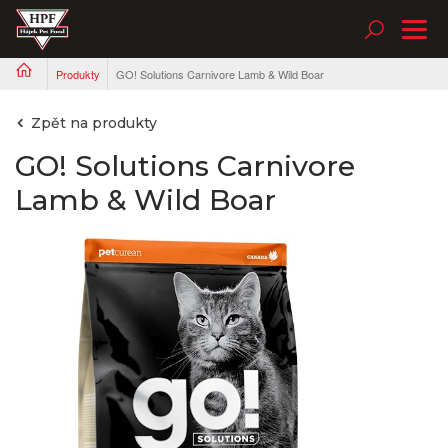
Tog
nav
Produkty
GO! Solutions Carnivore Lamb & Wild Boar
Zpět na produkty
GO! Solutions Carnivore
Lamb & Wild Boar