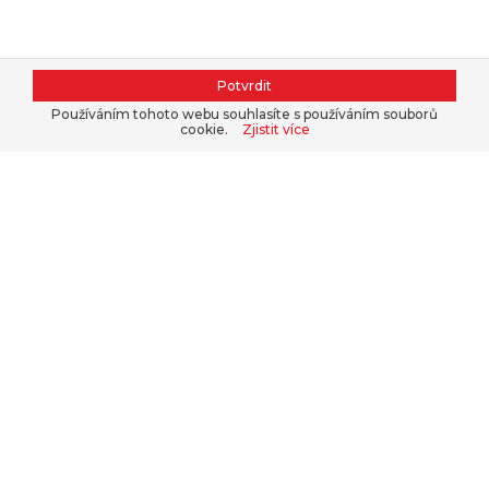
Potvrdit
Používáním tohoto webu souhlasíte s používáním souborů
cookie.
Zjistit více
Kontaktujte nás, nakupte v našem
e-
shopu
nebo se přihlaste do
B2B
.
+420 311 679 377