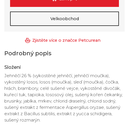
Velkoobchod
Zjistěte více o značce Petcurean
Podrobný popis
Složení
Jehněčí 26 % (vykostěné jehněčí, jehněčí moučka),
vykostěný losos, losos (moučka), sleď (moučka), čočka,
hrách, brambory, celé sušené vejce, vykostěné divočák,
kuřecí tuk, tapioka, lososový olej, sušený kořen čekanky,
brusinky, jablka, mrkev, chlorid draselný, chlorid sodný,
sušený extrakt z fermentace Aspergillus oryzae, sušený
extrakt z Bacillus subtilis, extrakt z yucca schidigera,
sušený rozmarýn.