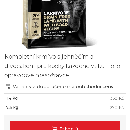
Kompletní krmivo s jehněčím a
divočákem pro kočky každého věku – pro
opravdové masožravce.
Varianty a doporučené maloobchodní ceny
1,4 kg
350 Kč
7,3 kg
1290 Kč
Eshop