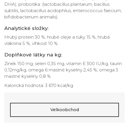
DHA), probiotika: (lactobacillus plantarum, bacillus
subtilis, lactobacillus acidophilus, enterococcus faecium,
bifidobacterium animalis).
Analytické složky:
Hrubý protein 30 %, hrubé oleje a tuky 15 %, hrubá
vláknina 5 %, vlhkost 10 %.
Doplňkové látky na kg:
Zinek 150 mg, selen 0,35 mg, vitamin E 300 IU/kg, taurin
0,12mg/kg, omega 6 mastné kyseliny 2,45 %, omega 3
mastné kyseliny 0,8 %.
Kalorická hodnota: 3 670 kcal/kg
Velkoobchod