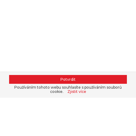
Potvrdit
Používáním tohoto webu souhlasíte s používáním souborů
cookie.
Zjistit více
Kontaktujte nás, nakupte v našem
e-
shopu
nebo se přihlaste do
B2B
.