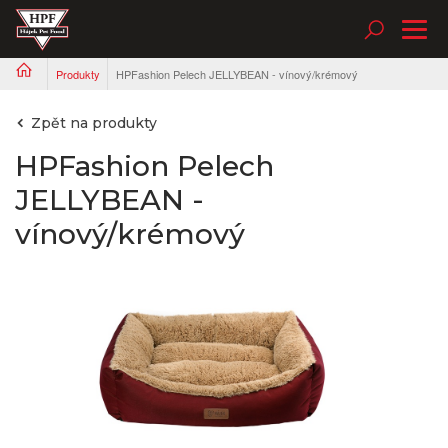
Tog
nav
Produkty
HPFashion Pelech JELLYBEAN - vínový/krémový
Zpět na produkty
HPFashion Pelech
JELLYBEAN -
vínový/krémový