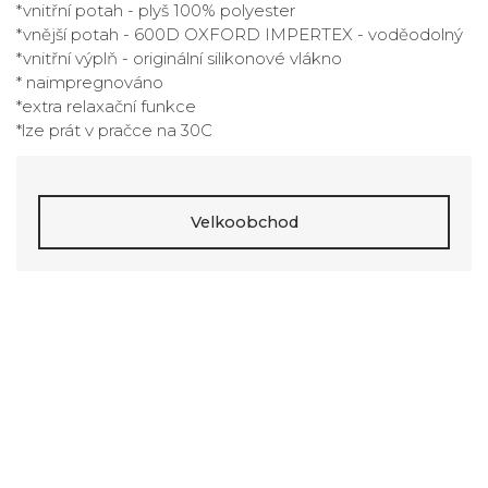
*vnitřní potah - plyš 100% polyester
*vnější potah - 600D OXFORD IMPERTEX - voděodolný
*vnitřní výplň - originální silikonové vlákno
* naimpregnováno
*extra relaxační funkce
*lze prát v pračce na 30C
Velkoobchod