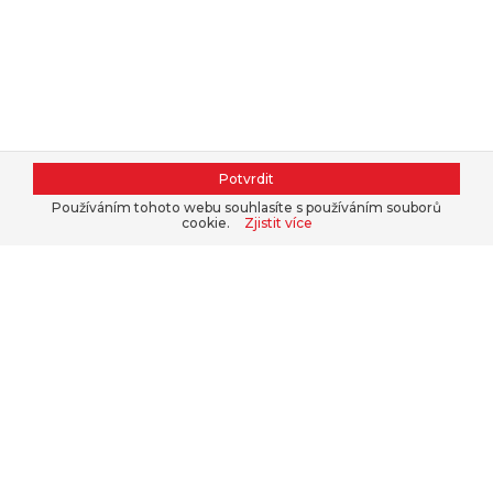
Potvrdit
Používáním tohoto webu souhlasíte s používáním souborů
cookie.
Zjistit více
Kontaktujte nás, nakupte v našem
e-
shopu
nebo se přihlaste do
B2B
.
+420 311 679 377