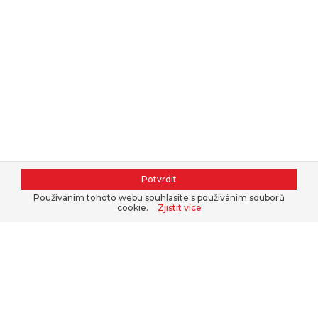
Potvrdit
Používáním tohoto webu souhlasíte s používáním souborů
cookie.
Zjistit více
Kontaktujte nás, nakupte v našem
e-
shopu
nebo se přihlaste do
B2B
.