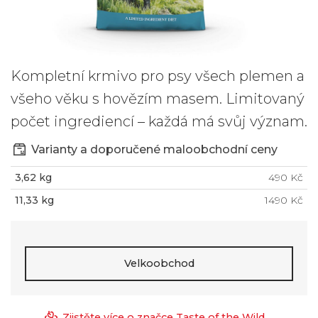
Kompletní krmivo pro psy všech plemen a
všeho věku s hovězím masem. Limitovaný
počet ingrediencí – každá má svůj význam.
Varianty a doporučené maloobchodní ceny
3,62 kg
490 Kč
11,33 kg
1490 Kč
Velkoobchod
Zjistěte více o značce Taste of the Wild