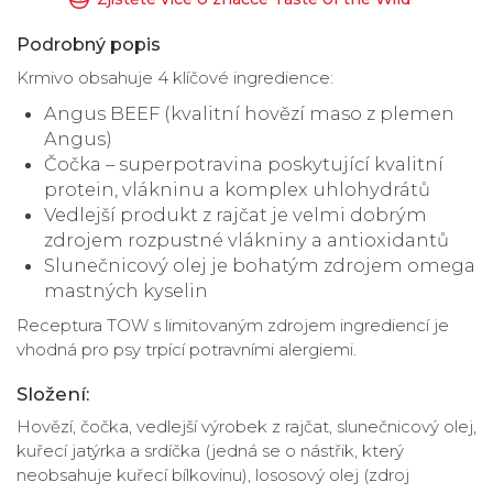
Podrobný popis
Krmivo obsahuje 4 klíčové ingredience:
Angus BEEF (kvalitní hovězí maso z plemen
Angus)
Čočka – superpotravina poskytující kvalitní
protein, vlákninu a komplex uhlohydrátů
Vedlejší produkt z rajčat je velmi dobrým
zdrojem rozpustné vlákniny a antioxidantů
Slunečnicový olej je bohatým zdrojem omega
mastných kyselin
Receptura TOW s limitovaným zdrojem ingrediencí je
vhodná pro psy trpící potravními alergiemi.
Složení:
Hovězí, čočka, vedlejší výrobek z rajčat, slunečnicový olej,
kuřecí jatýrka a srdíčka (jedná se o nástřik, který
neobsahuje kuřecí bílkovinu), lososový olej (zdroj