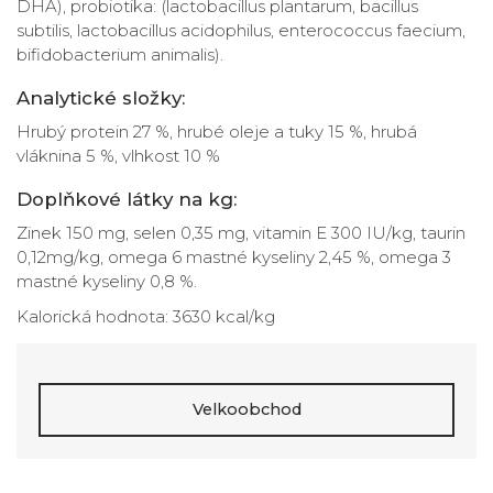
DHA), probiotika: (lactobacillus plantarum, bacillus
subtilis, lactobacillus acidophilus, enterococcus faecium,
bifidobacterium animalis).
Analytické složky:
Hrubý protein 27 %, hrubé oleje a tuky 15 %, hrubá
vláknina 5 %, vlhkost 10 %
Doplňkové látky na kg:
Zinek 150 mg, selen 0,35 mg, vitamin E 300 IU/kg, taurin
0,12mg/kg, omega 6 mastné kyseliny 2,45 %, omega 3
mastné kyseliny 0,8 %.
Kalorická hodnota: 3630 kcal/kg
Velkoobchod