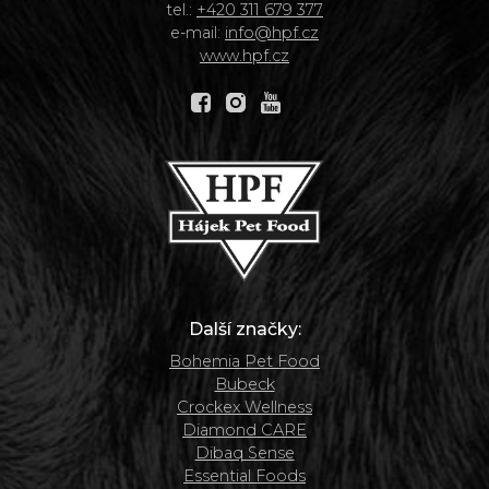
tel.:
+420 311 679 377
e-mail:
info@hpf.cz
www.hpf.cz
Další značky:
Bohemia Pet Food
Bubeck
Crockex Wellness
Diamond CARE
Dibaq Sense
Essential Foods