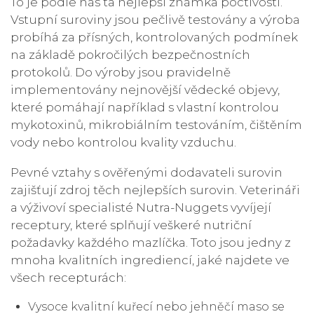
To je podle nás ta nejlepší známka poctivosti.
Vstupní suroviny jsou pečlivě testovány a výroba
probíhá za přísných, kontrolovaných podmínek
na základě pokročilých bezpečnostních
protokolů. Do výroby jsou pravidelně
implementovány nejnovější vědecké objevy,
které pomáhají například s vlastní kontrolou
mykotoxinů, mikrobiálním testováním, čištěním
vody nebo kontrolou kvality vzduchu.
Pevné vztahy s ověřenými dodavateli surovin
zajišťují zdroj těch nejlepších surovin. Veterináři
a výživoví specialisté Nutra-Nuggets vyvíjejí
receptury, které splňují veškeré nutriční
požadavky každého mazlíčka. Toto jsou jedny z
mnoha kvalitních ingrediencí, jaké najdete ve
všech recepturách:
Vysoce kvalitní kuřecí nebo jehněčí maso se