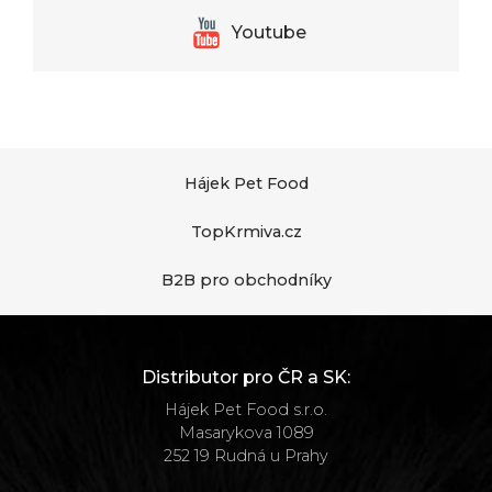
Youtube
Hájek Pet Food
TopKrmiva.cz
B2B pro obchodníky
Distributor pro ČR a SK:
Hájek Pet Food s.r.o.
Masarykova 1089
252 19 Rudná u Prahy