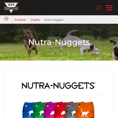
Tog
nav
Produkty
Značky
Nutra-Nuggets
Nutra-Nuggets