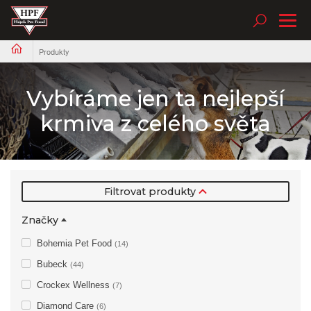
Tog
nav
Produkty
Vybíráme jen ta nejlepší
krmiva z celého světa
Filtrovat produkty
Značky
Bohemia Pet Food
(14)
Bubeck
(44)
Crockex Wellness
(7)
Diamond Care
(6)