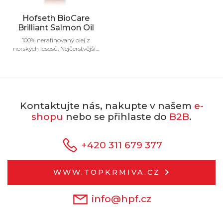
Hofseth BioCare
Brilliant Salmon Oil
100% nerafinovaný olej z
norských lososů. Nejčerstvější...
Kontaktujte nás, nakupte v našem
e-
shopu
nebo se přihlaste do
B2B
.
+420 311 679 377
WWW.TOPKRMIVA.CZ
info@hpf.cz