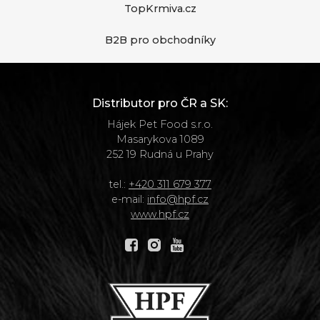
TopKrmiva.cz
B2B pro obchodníky
Distributor pro ČR a SK:
Hájek Pet Food s.r.o.
Masarykova 1089
252 19 Rudná u Prahy
tel.:
+420 311 679 377
e-mail:
info@hpf.cz
www.hpf.cz