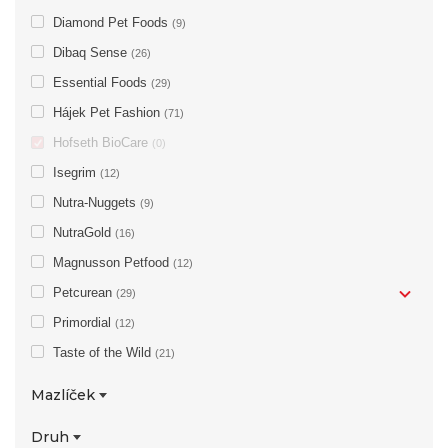
Diamond Pet Foods
(9)
Dibaq Sense
(26)
Essential Foods
(29)
Hájek Pet Fashion
(71)
Hofseth BioCare
(0)
Isegrim
(12)
Nutra-Nuggets
(9)
NutraGold
(16)
Magnusson Petfood
(12)
Petcurean
(29)
Primordial
(12)
Taste of the Wild
(21)
Mazlíček
pes
(1)
Druh