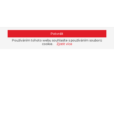
Potvrdit
Používáním tohoto webu souhlasíte s používáním souborů
cookie.
Zjistit více
Kontaktujte nás, nakupte v našem
e-
shopu
nebo se přihlaste do
B2B
.
+420 311 679 377
WWW.TOPKRMIVA.CZ
info@hpf.cz