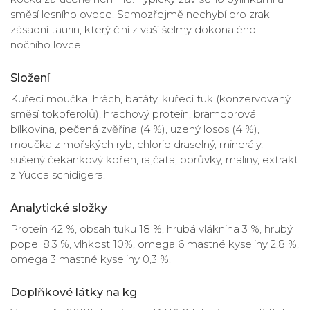
směsí lesního ovoce. Samozřejmě nechybí pro zrak
zásadní taurin, který činí z vaší šelmy dokonalého
nočního lovce.
Složení
Kuřecí moučka, hrách, batáty, kuřecí tuk (konzervovaný
směsí tokoferolů), hrachový protein, bramborová
bílkovina, pečená zvěřina (4 %), uzený losos (4 %),
moučka z mořských ryb, chlorid draselný, minerály,
sušený čekankový kořen, rajčata, borůvky, maliny, extrakt
z Yucca schidigera.
Analytické složky
Protein 42 %, obsah tuku 18 %, hrubá vláknina 3 %, hrubý
popel 8,3 %, vlhkost 10%, omega 6 mastné kyseliny 2,8 %,
omega 3 mastné kyseliny 0,3 %.
Doplňkové látky na kg