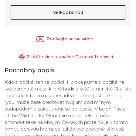
Velkoobchod
Podívejte se na video
Zjistěte více o značce Taste of the Wild
Podrobný popis
Kdo si počká, ten se dočká. Horská puma si počíhá na
své parohaté maso klidně hodiny, svěží americké Skalisté
hory jsou k tomu nakonec ideální příležitostí. Je-li libo
rybu, může zase otestovat svůj um pod mírným
vodopádem a zakousnout se do lososa. V balení Taste
of the Wild Rocky Mountain si vaše šelma může
smlsnout také na obojím. Divokých proteinů je v tomto
krmivu opravdu hromada, takže vypracované tělo vaši
kočku zaručeně nemine. Typicky završeno bylinkami a