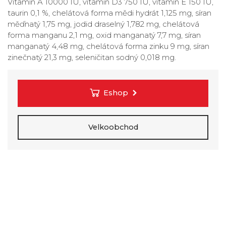
Vitamin A 10000 IU, vitamin D3 750 IU, vitamin E 150 IU,
taurin 0,1 %, chelátová forma mědi hydrát 1,125 mg, síran
měďnatý 1,75 mg, jodid draselný 1,782 mg, chelátová
forma manganu 2,1 mg, oxid manganatý 7,7 mg, síran
manganatý 4,48 mg, chelátová forma zinku 9 mg, síran
zinečnatý 21,3 mg, seleničitan sodný 0,018 mg.
Eshop
Velkoobchod