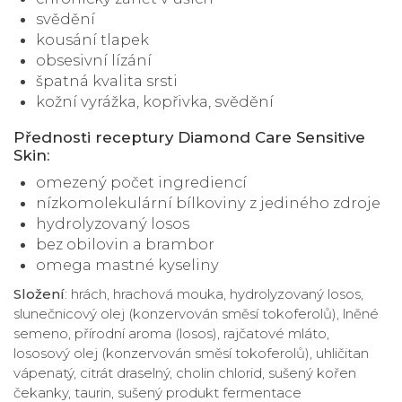
svědění
kousání tlapek
obsesivní lízání
špatná kvalita srsti
kožní vyrážka, kopřivka, svědění
Přednosti receptury Diamond Care Sensitive
Skin:
omezený počet ingrediencí
nízkomolekulární bílkoviny z jediného zdroje
hydrolyzovaný losos
bez obilovin a brambor
omega mastné kyseliny
Složení
: hrách, hrachová mouka, hydrolyzovaný losos,
slunečnicový olej (konzervován směsí tokoferolů), lněné
semeno, přírodní aroma (losos), rajčatové mláto,
lososový olej (konzervován směsí tokoferolů), uhličitan
vápenatý, citrát draselný, cholin chlorid, sušený kořen
čekanky, taurin, sušený produkt fermentace