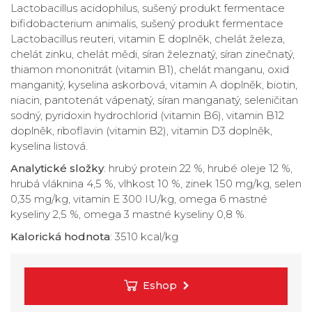
Lactobacillus acidophilus, sušený produkt fermentace
bifidobacterium animalis, sušený produkt fermentace
Lactobacillus reuteri, vitamin E doplněk, chelát železa,
chelát zinku, chelát mědi, síran železnatý, síran zinečnatý,
thiamon mononitrát (vitamin B1), chelát manganu, oxid
manganitý, kyselina askorbová, vitamin A doplněk, biotin,
niacin, pantotenát vápenatý, síran manganatý, seleničitan
sodný, pyridoxin hydrochlorid (vitamin B6), vitamin B12
doplněk, riboflavin (vitamin B2), vitamin D3 doplněk,
kyselina listová.
Analytické složky
: hrubý protein 22 %, hrubé oleje 12 %,
hrubá vláknina 4,5 %, vlhkost 10 %, zinek 150 mg/kg, selen
0,35 mg/kg, vitamin E 300 IU/kg, omega 6 mastné
kyseliny 2,5 %, omega 3 mastné kyseliny 0,8 %.
Kalorická hodnota
: 3510 kcal/kg
Eshop