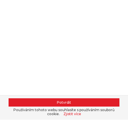
Potvrdit
Používáním tohoto webu souhlasíte s používáním souborů
cookie.
Zjistit více
Kontaktujte nás, nakupte v našem
e-
shopu
nebo se přihlaste do
B2B
.