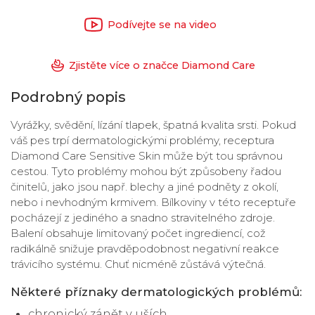
Podívejte se na video
Zjistěte více o značce Diamond Care
Podrobný popis
Vyrážky, svědění, lízání tlapek, špatná kvalita srsti. Pokud
váš pes trpí dermatologickými problémy, receptura
Diamond Care Sensitive Skin může být tou správnou
cestou. Tyto problémy mohou být způsobeny řadou
činitelů, jako jsou např. blechy a jiné podněty z okolí,
nebo i nevhodným krmivem. Bílkoviny v této receptuře
pocházejí z jediného a snadno stravitelného zdroje.
Balení obsahuje limitovaný počet ingrediencí, což
radikálně snižuje pravděpodobnost negativní reakce
trávicího systému. Chuť nicméně zůstává výtečná.
Některé příznaky dermatologických problémů:
chronický zánět v uších