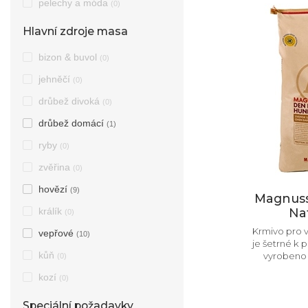
pelechy a móda
(0)
Hlavní zdroje masa
bizon & buvol
(0)
jehněčí
(0)
drůbež divoká
(0)
drůbež domácí
(1)
ryby
(0)
zvěřina
(0)
hovězí
(9)
Magnuss
králík
Nat
(0)
Krmivo pro 
vepřové
(10)
je šetrné k p
kůň
vyrobeno z
(0)
kozí
(0)
Speciální požadavky