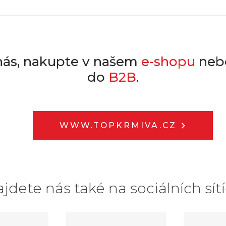
nás, nakupte v našem
e-shopu
nebo
do
B2B
.
WWW.TOPKRMIVA.CZ
jdete nás také na sociálních sít