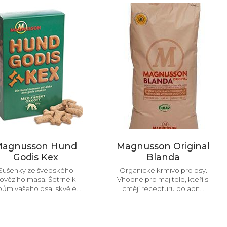
agnusson Hund
Magnusson Original
Godis Kex
Blanda
Sušenky ze švédského
Organické krmivo pro psy.
ovězího masa. Šetrné k
Vhodné pro majitele, kteří si
ům vašeho psa, skvělé...
chtějí recepturu doladit...