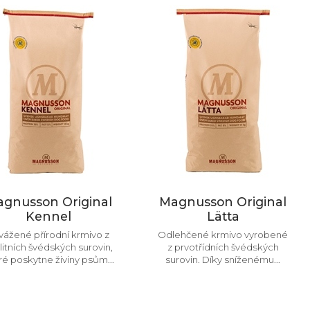
gnusson Original
Magnusson Original
Kennel
Lätta
vážené přírodní krmivo z
Odlehčené krmivo vyrobené
litních švédských surovin,
z prvotřídních švédských
ré poskytne živiny psům...
surovin. Díky sníženému...