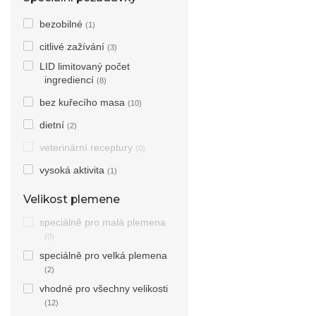
bezobilné
(1)
citlivé zažívání
(3)
LID limitovaný počet
ingrediencí
(8)
bez kuřecího masa
(10)
dietní
(2)
veterinární receptury
(0)
vysoká aktivita
(1)
Velikost plemene
speciálně pro malá plemena
(0)
speciálně pro velká plemena
(2)
vhodné pro všechny velikosti
(12)