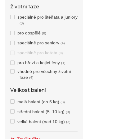
Životní fáze
speciálně pro štěňata a juniory
(3)
pro dospělé
(8)
speciálně pro seniory
(4)
speciálně pro koťata
(0)
pro březí a kojící feny
(1)
vhodné pro všechny životní
fáze
(6)
Velikost balení
malá balení (do 5 kg)
(3)
střední balení (5–10 kg)
(3)
velká balení (nad 10 kg)
(3)