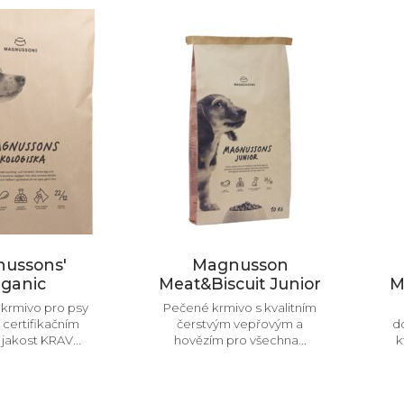
ussons'
Magnusson
ganic
Meat&Biscuit Junior
M
krmivo pro psy
Pečené krmivo s kvalitním
certifikačním
čerstvým vepřovým a
do
jakost KRAV...
hovězím pro všechna...
k