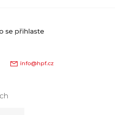
 se přihlaste
info@hpf.cz
ích