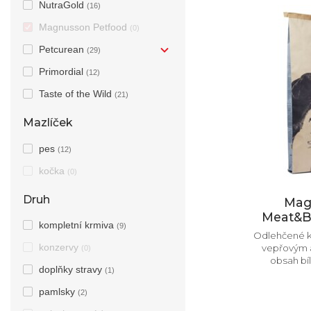
NutraGold
(16)
Magnusson Petfood
(0)
Petcurean
(29)
Primordial
(12)
Taste of the Wild
(21)
Mazlíček
pes
(12)
kočka
(0)
Druh
Mag
Meat&Bi
kompletní krmiva
(9)
Odlehčené k
konzervy
vepřovým a
(0)
obsah bíl
doplňky stravy
(1)
pamlsky
(2)