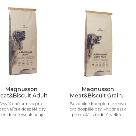
Magnusson
Magnusson
eat&Biscuit Adult
Meat&Biscuit Grain...
Vyvážené krmivo pro
Bezobilné kompletní krmivo
spívající a dospělé psy,
pro dospělé psy. Vhodné jak
teří denně vynakládají...
pro malá, střední či velká...