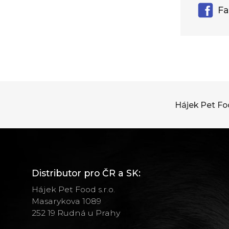
Fa
Hájek Pet F
Distributor pro ČR a SK:
Hájek Pet Food s.r.o.
Masarykova 1089
252 19 Rudná u Prahy