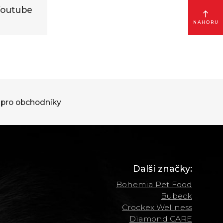
outube
NAHORU
pro obchodníky
Další značky:
Bohemia Pet Food
Bubeck
Crockex Wellness
Diamond CARE