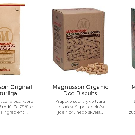
on Original
Magnusson Organic
M
urliga
Dog Biscuits
vašeho psa, které
Křupavé suchary ve tvaru
řírodě. Ze 78 % je
kostiček. Super doplněk
h
 ingrediencí...
jídelníčku nebo skvělá...
zub