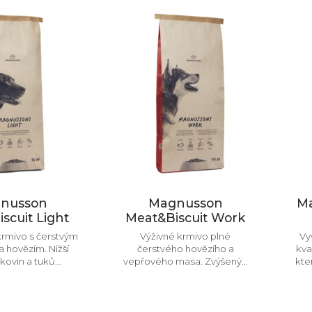
nusson
Magnusson
Ma
scuit Light
Meat&Biscuit Work
rmivo s čerstvým
Výživné krmivo plné
Vy
 hovězím. Nižší
čerstvého hovězího a
kva
kovin a tuků...
vepřového masa. Zvýšený...
kte