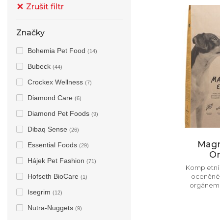
Zrušit filtr
Značky
Bohemia Pet Food
(14)
Bubeck
(44)
Crockex Wellness
(7)
Diamond Care
(6)
Diamond Pet Foods
(9)
Dibaq Sense
(26)
Magn
Essential Foods
(29)
Or
Hájek Pet Fashion
(71)
Kompletní 
Hofseth BioCare
oceněné 
(1)
orgánem 
Isegrim
(12)
Nutra-Nuggets
(9)