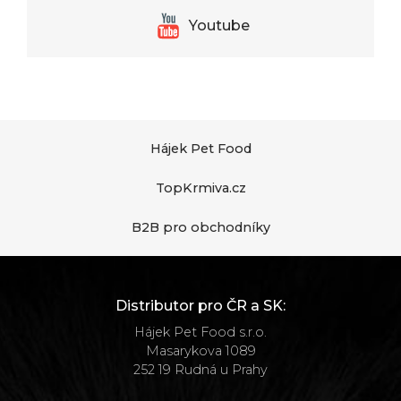
Youtube
Hájek Pet Food
TopKrmiva.cz
B2B pro obchodníky
Distributor pro ČR a SK:
Hájek Pet Food s.r.o.
Masarykova 1089
252 19 Rudná u Prahy