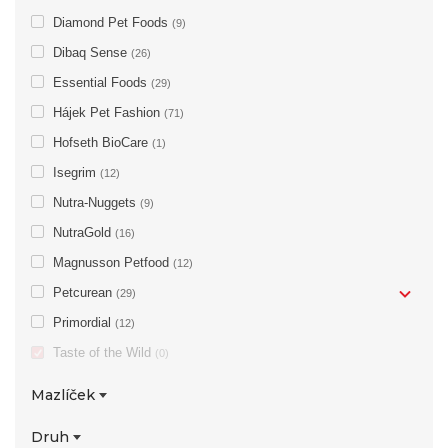
Diamond Pet Foods
(9)
Dibaq Sense
(26)
Essential Foods
(29)
Hájek Pet Fashion
(71)
Hofseth BioCare
(1)
Isegrim
(12)
Nutra-Nuggets
(9)
NutraGold
(16)
Magnusson Petfood
(12)
Petcurean
(29)
Primordial
(12)
Taste of the Wild
(0)
Mazlíček
pes
(16)
Druh