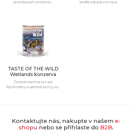
stravitelných proteinů...
skvěle zdravá cizrna a...
TASTE OF THE WILD
Wetlands konzerva
Čerstvá kachna pro psí
fajnšmekry a pečená pro ty, co...
Kontaktujte nás, nakupte v našem
e-
shopu
nebo se přihlaste do
B2B
.