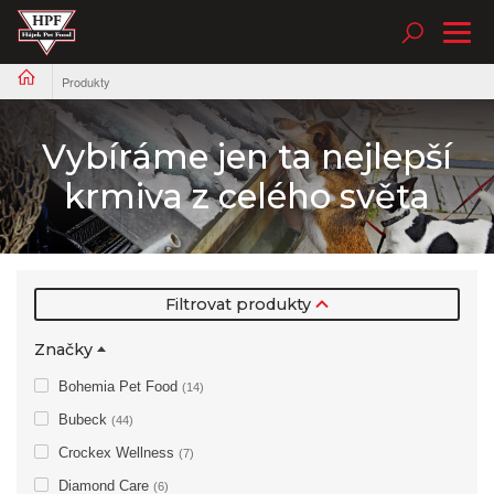
Tog
nav
Produkty
Vybíráme jen ta nejlepší
krmiva z celého světa
Filtrovat produkty
Značky
Bohemia Pet Food
(14)
Bubeck
(44)
Crockex Wellness
(7)
Diamond Care
(6)