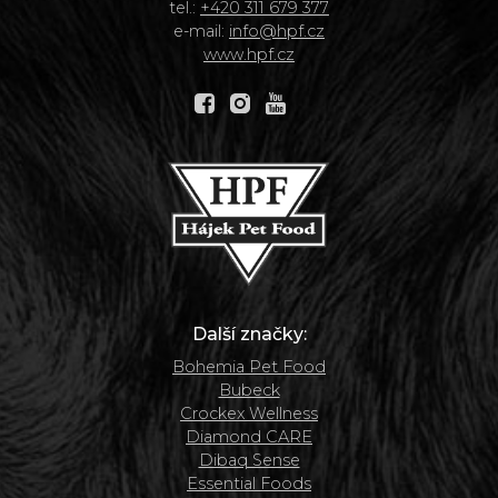
tel.:
+420 311 679 377
e-mail:
info@hpf.cz
www.hpf.cz
Další značky:
Bohemia Pet Food
Bubeck
Crockex Wellness
Diamond CARE
Dibaq Sense
Essential Foods